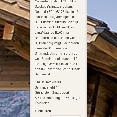
Ga verder op de B173 richting
Stockach/Ellmau/St Johan.
Neem de E641/B178 richting St
Johan in Tirol, vervolgens de
B161 richting Kitzbühel en blijf
deze volgen tot Mittersill, en
vanaf daar de B165 naar
Bramberg (in de richting Gerlos).
Bij Bramberg volgt u de borden
vanaf de B165 naar de
Smaragdbahn en u rijdt via de
weg Senningerfeld naar de lift
toe. Ongeveer 100m voor de lift
aan uw linkerhand ligt het Chalet
Bergkristall.
Chalet Bergkristall
Senningerfeld 47
Grünerstein Smargddorf
A-5733 Bramberg am Wildkogel
Österreich
Faciliteiten