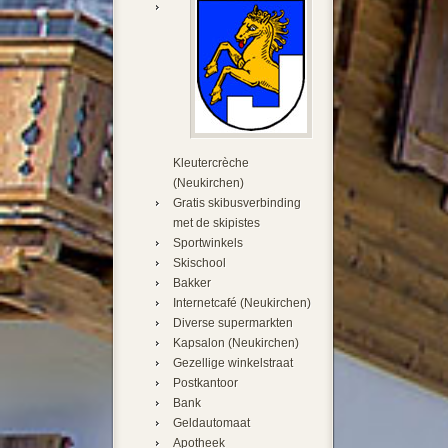
Kleutercrèche
(Neukirchen)
Gratis skibusverbinding
met de skipistes
Sportwinkels
Skischool
Bakker
Internetcafé (Neukirchen)
Diverse supermarkten
Kapsalon (Neukirchen)
Gezellige winkelstraat
Postkantoor
Bank
Geldautomaat
Apotheek